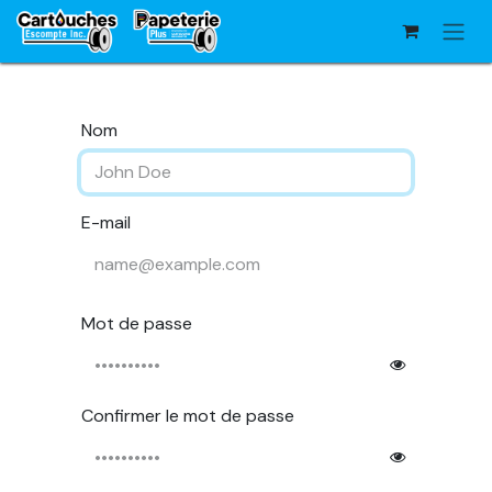
Se rendre au contenu
Nom
E-mail
Mot de passe
Confirmer le mot de passe