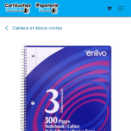
Se rendre au contenu
Cahiers et blocs-notes