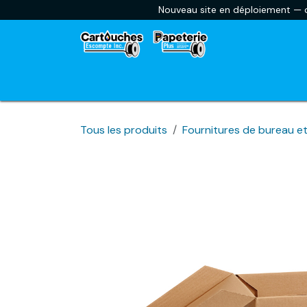
Se rendre au contenu
Nouveau site en déploiement — ce
Accueil
Envoyer une liste scolaire
Car
Tous les produits
Fournitures de bureau et