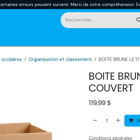
rtaines erreurs peuvent survenir. Merci de votre compréhension. Ex
touches
Impression 3D
Promotions et nouveautés
Ca
 scolaires
Organisation et classement
BOITE BRUNE LET
BOITE BRUN
COUVERT
119,99
$
A
Conditions générales