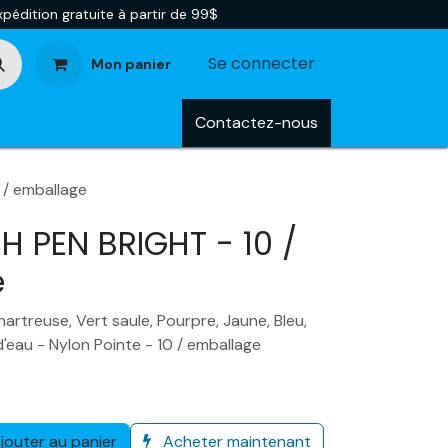
pédition gratuite à partir de 99$
Se connecter
Mon panier
tégories
Blog
Contactez-nous
 / emballage
H PEN BRIGHT - 10 /
e
artreuse, Vert saule, Pourpre, Jaune, Bleu,
d'eau - Nylon Pointe - 10 / emballage
jouter au panier
Acheter maintenant