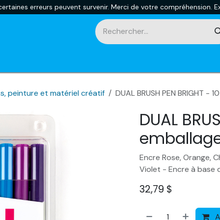
rtaines erreurs peuvent survenir. Merci de votre compréhension. Ex
touches
Impression 3D
Promotions et nouveautés
Ca
, peinture et matériel créatif
DUAL BRUSH PEN BRIGHT - 10
DUAL BRUS
emballag
Encre Rose, Orange, Ch
Violet - Encre à base 
32,79
$
A