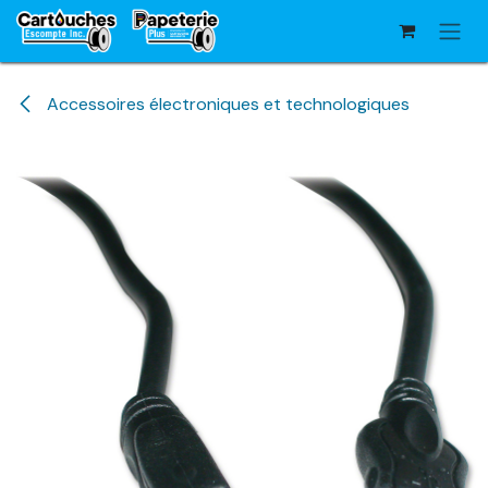
Se rendre au contenu
Accessoires électroniques et technologiques