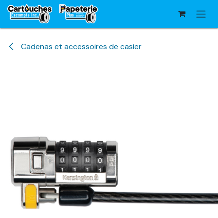
Se rendre au contenu
Cadenas et accessoires de casier