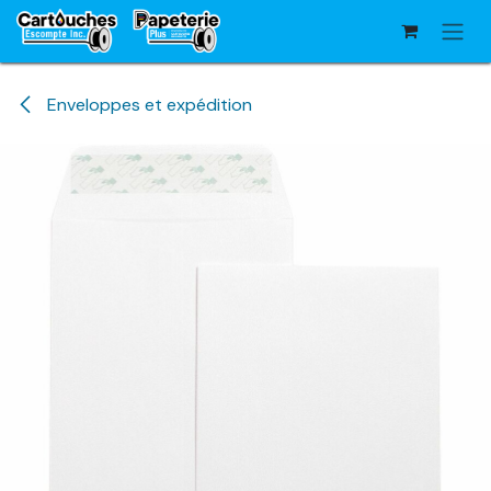
Se rendre au contenu
Enveloppes et expédition