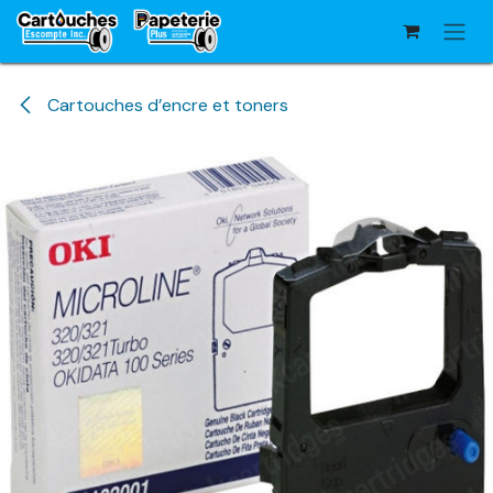
Se rendre au contenu
Cartouches d’encre et toners