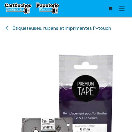
Se rendre au contenu
Étiqueteuses, rubans et imprimantes P-touch