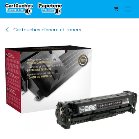
Se rendre au contenu
Cartouches d’encre et toners