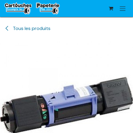
Se rendre au contenu
Tous les produits