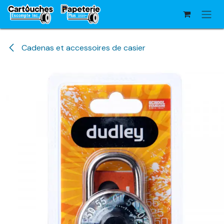
Se rendre au contenu
Cadenas et accessoires de casier