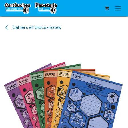
Se rendre au contenu
Cahiers et blocs-notes