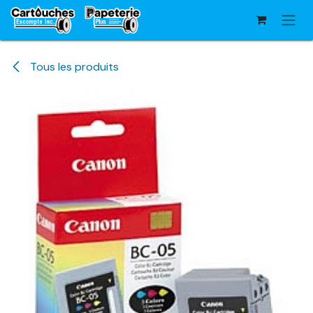
Se rendre au contenu
Tous les produits