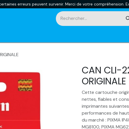
rtaines erreurs peuvent survenir. Merci de votre compréhension. Ex
touches
Impression 3D
Promotions et nouveautés
Ca
RIGINALE
CAN CLI-2
ORIGINALE
Cette cartouche origin
nettes, fiables et con
imprimantes suivantes,
performances de haut 
du marché : PIXMA IP
MG8100, PIXMA MG622