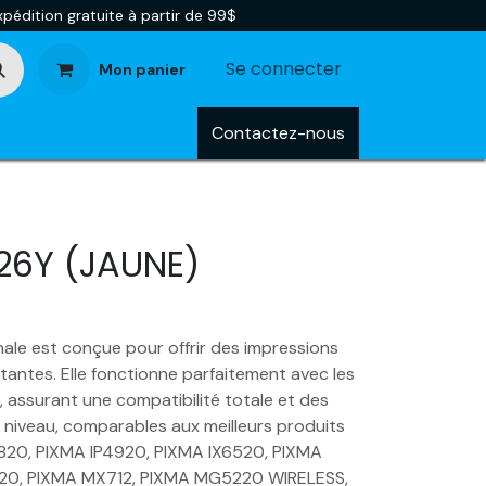
pédition gratuite à partir de 99$
Se connecter
Mon panier
tégories
Blog
Contactez-nous
26Y (JAUNE)
ale est conçue pour offrir des impressions
stantes. Elle fonctionne parfaitement avec les
 assurant une compatibilité totale et des
niveau, comparables aux meilleurs produits
4820, PIXMA IP4920, PIXMA IX6520, PIXMA
0, PIXMA MX712, PIXMA MG5220 WIRELESS,