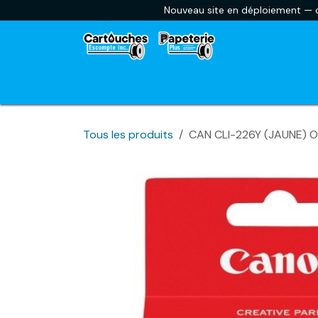
Se rendre au contenu
Nouveau site en déploiement — ce
Accueil
Envoyer une liste scolaire
Car
Tous les produits
CAN CLI-226Y (JAUNE) O