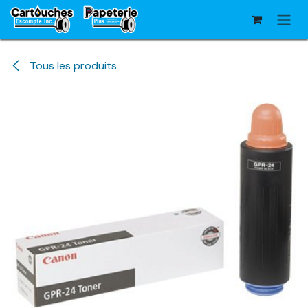
Se rendre au contenu
Tous les produits