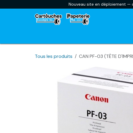
Se rendre au contenu
Nouveau site en déploiement — ce
Accueil
Envoyer une liste scolaire
Car
Tous les produits
CAN PF-03 (TÊTE D'IMP