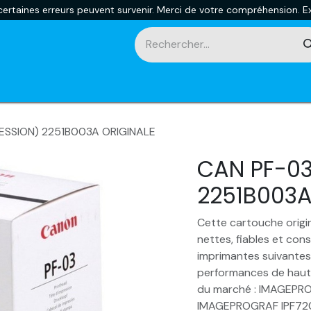
rtaines erreurs peuvent survenir. Merci de votre compréhension. Ex
touches
Impression 3D
Promotions et nouveautés
Ca
RESSION) 2251B003A ORIGINALE
CAN PF-03
2251B003A
Cette cartouche origin
nettes, fiables et con
imprimantes suivantes,
performances de haut 
du marché : IMAGEPR
IMAGEPROGRAF IPF72