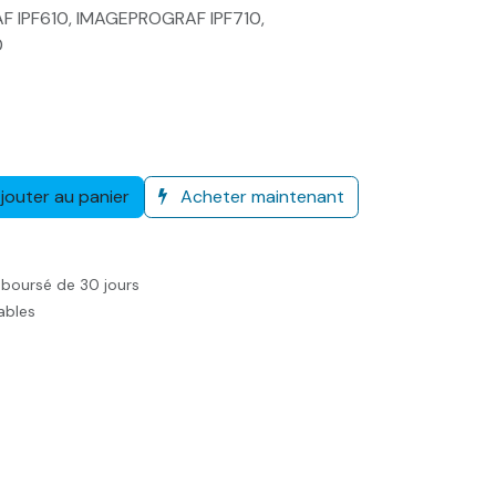
F IPF610, IMAGEPROGRAF IPF710,
0
jouter au panier
Acheter maintenant
mboursé de 30 jours
rables