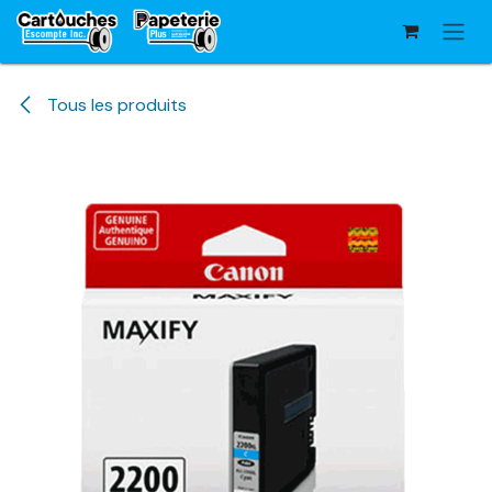
Se rendre au contenu
Tous les produits