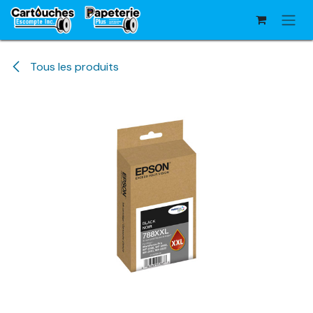
Se rendre au contenu
Tous les produits