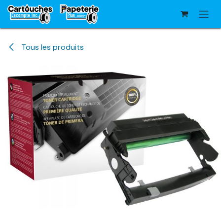
Se rendre au contenu
Tous les produits