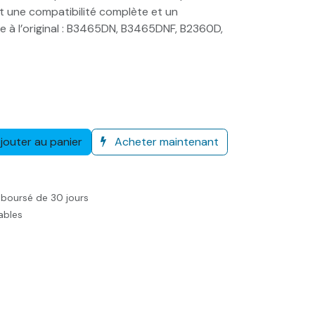
t une compatibilité complète et un
à l’original : B3465DN, B3465DNF, B2360D,
jouter au panier
Acheter maintenant
mboursé de 30 jours
rables