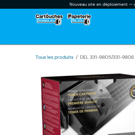
Se rendre au contenu
Nouveau site en déploiement — ce
Accueil
Envoyer une liste scolaire
Car
Tous les produits
DEL 331-9805/331-9806 