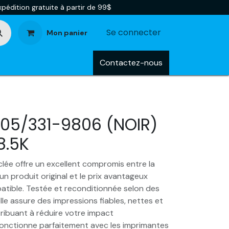
pédition gratuite à partir de 99$
Se connecter
Mon panier
tégories
Blog
Contactez-nous
805/331-9806 (NOIR)
8.5K
lée offre un excellent compromis entre la
un produit original et le prix avantageux
tible. Testée et reconditionnée selon des
lle assure des impressions fiables, nettes et
ribuant à réduire votre impact
 fonctionne parfaitement avec les imprimantes