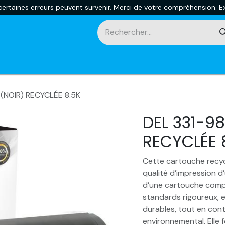
rtaines erreurs peuvent survenir. Merci de votre compréhension. Ex
touches
Impression 3D
Promotions et nouveautés
Ca
(NOIR) RECYCLÉE 8.5K
DEL 331-9
RECYCLÉE 
Cette cartouche recyc
qualité d’impression d’
d’une cartouche compa
standards rigoureux, e
durables, tout en cont
environnemental. Elle