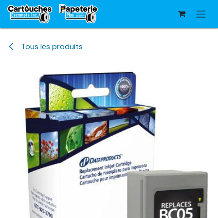
Se rendre au contenu
Tous les produits