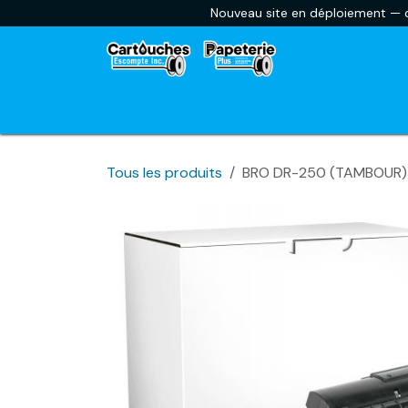
Se rendre au contenu
Nouveau site en déploiement — ce
Accueil
Envoyer une liste scolaire
Car
Tous les produits
BRO DR-250 (TAMBOUR)