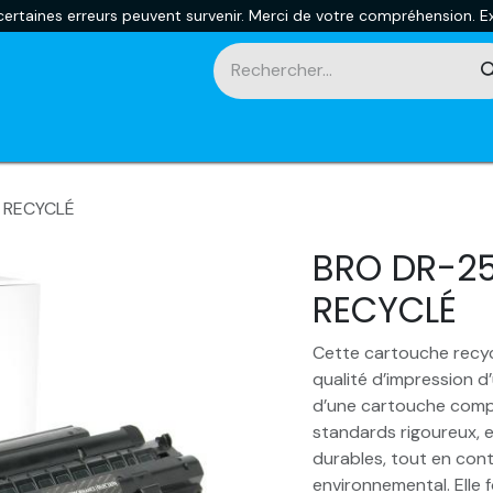
rtaines erreurs peuvent survenir. Merci de votre compréhension. Ex
touches
Impression 3D
Promotions et nouveautés
Ca
 RECYCLÉ
BRO DR-2
RECYCLÉ
Cette cartouche recyc
qualité d’impression d’
d’une cartouche compa
standards rigoureux, e
durables, tout en cont
environnemental. Elle