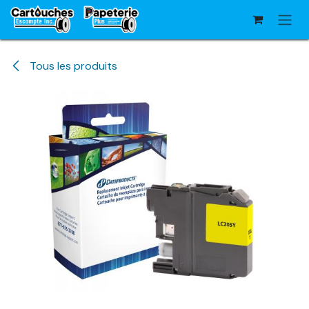
Se rendre au contenu
Tous les produits