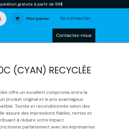
pédition gratuite à partir de 99$
Se connecter
Mon panier
tégories
Blog
Contactez-nous
0C (CYAN) RECYCLÉE
lée offre un excellent compromis entre la
un produit original et le prix avantageux
tible. Testée et reconditionnée selon des
lle assure des impressions fiables, nettes et
ribuant à réduire votre impact
 fonctionne parfaitement avec les imprimantes