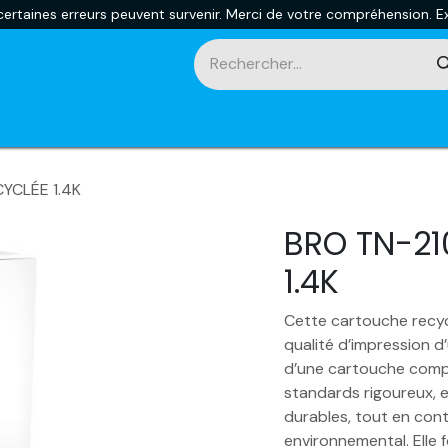
rtaines erreurs peuvent survenir. Merci de votre compréhension. Ex
touches
Impression 3D
Promotions et nouveautés
Ca
YCLÉE 1.4K
BRO TN-21
1.4K
Cette cartouche recyc
qualité d’impression d’
d’une cartouche compa
standards rigoureux, e
durables, tout en cont
environnemental. Elle