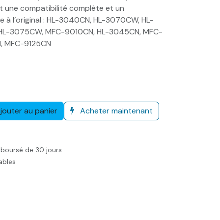
t une compatibilité complète et un
 à l’original : HL-3040CN, HL-3070CW, HL-
HL-3075CW, MFC-9010CN, HL-3045CN, MFC-
, MFC-9125CN
jouter au panier
Acheter maintenant
mboursé de 30 jours
rables