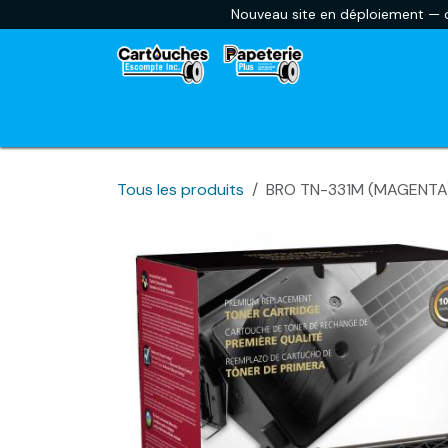
Se rendre au contenu
Nouveau site en déploiement — ce
Accueil
Envoyer une liste scolaire
Car
Tous les produits
BRO TN-331M (MAGENTA)