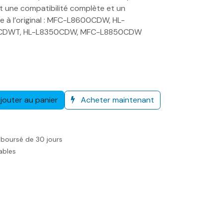
t une compatibilité complète et un
 à l’original : MFC-L8600CDW, HL-
0CDWT, HL-L8350CDW, MFC-L8850CDW
jouter au panier
Acheter maintenant
mboursé de 30 jours
rables