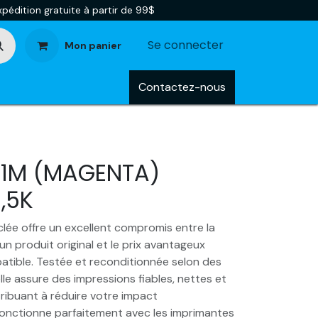
pédition gratuite à partir de 99$
Se connecter
Mon panier
tégories
Blog
Contactez-nous
31M (MAGENTA)
,5K
lée offre un excellent compromis entre la
un produit original et le prix avantageux
tible. Testée et reconditionnée selon des
lle assure des impressions fiables, nettes et
ribuant à réduire votre impact
 fonctionne parfaitement avec les imprimantes