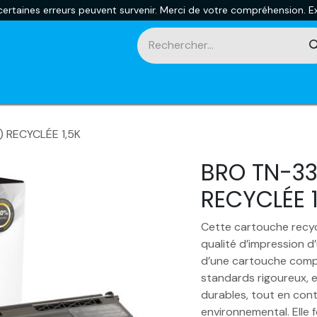
rtaines erreurs peuvent survenir. Merci de votre compréhension. Ex
touches
Impression 3D
Promotions et nouveautés
Ca
 RECYCLÉE 1,5K
BRO TN-3
RECYCLÉE 1
Cette cartouche recyc
qualité d’impression d’
d’une cartouche compa
standards rigoureux, e
durables, tout en cont
environnemental. Elle