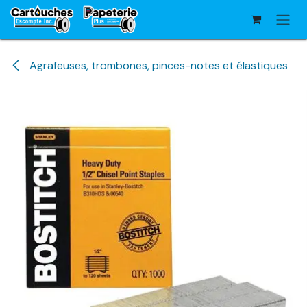
Se rendre au contenu
Agrafeuses, trombones, pinces-notes et élastiques