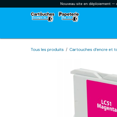
Se rendre au contenu
Nouveau site en déploiement — ce
Accueil
Envoyer une liste scolaire
Car
Tous les produits
Cartouches d’encre et t