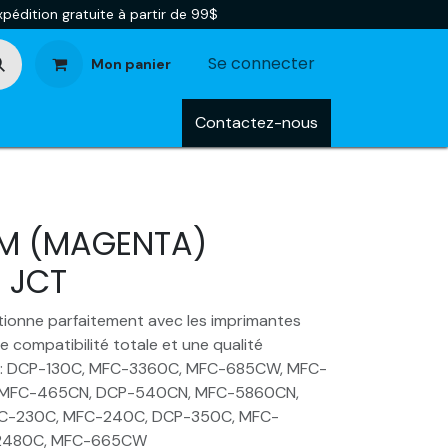
pédition gratuite à partir de 99$
Se connecter
Mon panier
tégories
Blog
Contactez-nous
1M (MAGENTA)
 JCT
ionne parfaitement avec les imprimantes
e compatibilité totale et une qualité
e : DCP-130C, MFC-3360C, MFC-685CW, MFC-
MFC-465CN, DCP-540CN, MFC-5860CN,
FC-230C, MFC-240C, DCP-350C, MFC-
-2480C, MFC-665CW