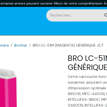
rtaines erreurs peuvent survenir. Merci de votre compréhension. Ex
touches
Impression 3D
Promotions et nouveautés
Ca
oners
Brother
BRO LC-51M (MAGENTA) GÉNÉRIQUE JCT
BRO LC-5
GÉNÉRIQUE
Cette cartouche fonct
suivantes, assurant un
d’impression optimal
885CW, MFC-440CN, 
INTELLIFAX-1860C, M
5460CN, INTELLIFAX