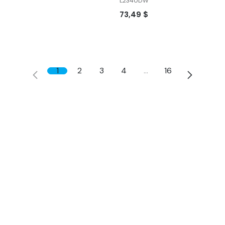
L2340DW
73,49
$
1
2
3
4
…
16