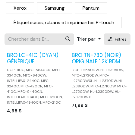
Xerox
Samsung
Pantum
Étiqueteuses, rubans et imprimantes P-touch
Trier par
Filtres
BRO LC-41C (CYAN)
BRO TN-730 (NOIR)
GÉNÉRIQUE
ORIGINALE 1.2K RDM
DCP-110C, MFC-5840CN, MFC-
DCP-L2550DW, HL-L2395DW,
3340CN, MFC-640CW,
MFC-L2730DW, MFC-
INTELLIFAX-2440C, MFC-
L2750DWXL, HL-L2370DW, HL-
3240C, MFC-420CN, MFC-
L2390DW, MFC-L2710DW, MFC-
410C, MFC-5440CN,
L2750DW, HL-L2350DW, HL-
INTELLIFAX-1840C, MFC-620CN,
L2370DWXL
INTELLIFAX-1940CN, MFC-210C
71,99
$
4,95
$