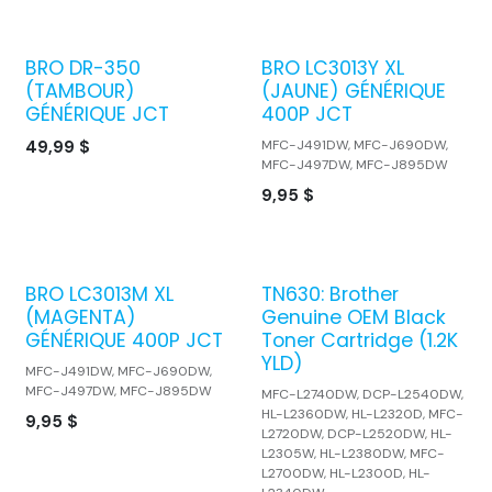
BRO DR-350
BRO LC3013Y XL
(TAMBOUR)
(JAUNE) GÉNÉRIQUE
GÉNÉRIQUE JCT
400P JCT
49,99
$
MFC-J491DW, MFC-J690DW,
MFC-J497DW, MFC-J895DW
9,95
$
BRO LC3013M XL
TN630: Brother
(MAGENTA)
Genuine OEM Black
GÉNÉRIQUE 400P JCT
Toner Cartridge (1.2K
YLD)
MFC-J491DW, MFC-J690DW,
MFC-J497DW, MFC-J895DW
MFC-L2740DW, DCP-L2540DW,
HL-L2360DW, HL-L2320D, MFC-
9,95
$
L2720DW, DCP-L2520DW, HL-
L2305W, HL-L2380DW, MFC-
L2700DW, HL-L2300D, HL-