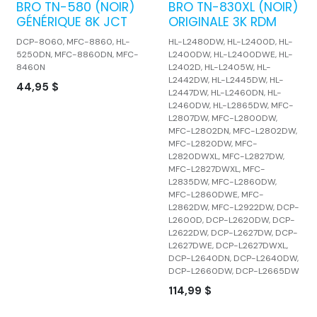
BRO TN-580 (NOIR)
BRO TN-830XL (NOIR)
GÉNÉRIQUE 8K JCT
ORIGINALE 3K RDM
DCP-8060, MFC-8860, HL-
HL-L2480DW, HL-L2400D, HL-
5250DN, MFC-8860DN, MFC-
L2400DW, HL-L2400DWE, HL-
8460N
L2402D, HL-L2405W, HL-
L2442DW, HL-L2445DW, HL-
44,95
$
L2447DW, HL-L2460DN, HL-
L2460DW, HL-L2865DW, MFC-
L2807DW, MFC-L2800DW,
MFC-L2802DN, MFC-L2802DW,
MFC-L2820DW, MFC-
L2820DWXL, MFC-L2827DW,
MFC-L2827DWXL, MFC-
L2835DW, MFC-L2860DW,
MFC-L2860DWE, MFC-
L2862DW, MFC-L2922DW, DCP-
L2600D, DCP-L2620DW, DCP-
L2622DW, DCP-L2627DW, DCP-
L2627DWE, DCP-L2627DWXL,
DCP-L2640DN, DCP-L2640DW,
DCP-L2660DW, DCP-L2665DW
114,99
$