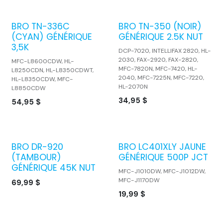
BRO TN-336C
BRO TN-350 (NOIR)
(CYAN) GÉNÉRIQUE
GÉNÉRIQUE 2.5K NUT
3,5K
DCP-7020, INTELLIFAX 2820, HL-
2030, FAX-2920, FAX-2820,
MFC-L8600CDW, HL-
MFC-7820N, MFC-7420, HL-
L8250CDN, HL-L8350CDWT,
2040, MFC-7225N, MFC-7220,
HL-L8350CDW, MFC-
HL-2070N
L8850CDW
34,95
$
54,95
$
BRO DR-920
BRO LC401XLY JAUNE
(TAMBOUR)
GÉNÉRIQUE 500P JCT
GÉNÉRIQUE 45K NUT
MFC-J1010DW, MFC-J1012DW,
MFC-J1170DW
69,99
$
19,99
$