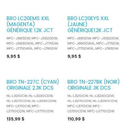
BRO LC20EMS XXL
BRO LC20EYS XXL
(MAGENTA)
(JAUNE)
GÉNÉRIQUE 1.2K JCT
GÉNÉRIQUE1.2K JCT
MFC-J985DW, MFC-J5920DW,
MFC-J985DW, MFC-J5920DW,
MFC-J985DWXL, MFC-J775DW,
MFC-J985DWXL, MFC-J775DW,
MFC-J775DWXL, MFC-J785DW
MFC-J775DWXL, MFC-J785DW
9,95
$
9,95
$
BRO TN-227C (CYAN)
BRO TN-227BK (NOIR)
ORIGINALE 2.3K DCS
ORIGINALE 3K DCS
HL-L3210CW, HL-L3230CDW,
HL-L3210CW, HL-L3230CDW,
HL-L3270CDW, HL-L3290CDW,
HL-L3270CDW, HL-L3290CDW,
MFC-L3710CW, MFC-
MFC-L3710CW, MFC-
L3750CDW, MFC-L3770CDW
L3750CDW, MFC-L3770CDW
135,99
$
110,99
$