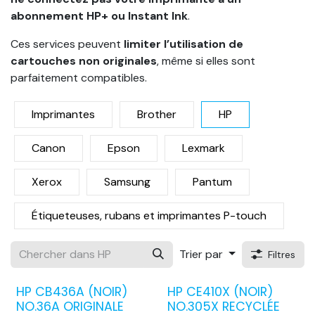
abonnement HP+ ou Instant Ink
.
Ces services peuvent
limiter l’utilisation de
cartouches non originales
, même si elles sont
parfaitement compatibles.
Imprimantes
Brother
HP
Canon
Epson
Lexmark
Xerox
Samsung
Pantum
Étiqueteuses, rubans et imprimantes P-touch
Trier par
Filtres
HP CB436A (NOIR)
HP CE410X (NOIR)
NO.36A ORIGINALE
NO.305X RECYCLÉE