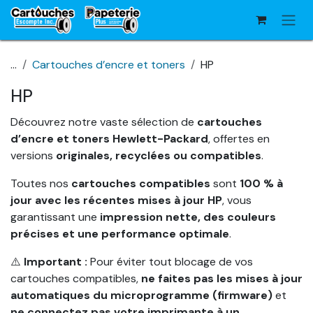
Se rendre au contenu
...
Cartouches d’encre et toners
HP
HP
Découvrez notre vaste sélection de
cartouches
d’encre et toners Hewlett-Packard
, offertes en
versions
originales, recyclées ou compatibles
.
Toutes nos
cartouches compatibles
sont
100 % à
jour avec les récentes mises à jour HP
, vous
garantissant une
impression nette, des couleurs
précises et une performance optimale
.
⚠️
Important :
Pour éviter tout blocage de vos
cartouches compatibles,
ne faites pas les mises à jour
automatiques du microprogramme (firmware)
et
ne connectez pas votre imprimante à un