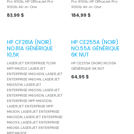
Pro 9110b, HP OfficeJet Pro
Pro 9110b, HP OfficeJet Pro
9130b All-in-One
9130b All-in-One
83,99
$
184,99
$
HP CF281A (NOIR)
HP CE255A (NOIR)
NO.81A GÉNÉRIQUE
NO.55A GÉNÉRIQUE
10,5K
6K NUT
LASERJET ENTERPRISE FLOW
HP CE255A (NOIR) NO.55A
MFP M630Z, LASERJET
GÉNÉRIQUE 6K NUT
ENTERPRISE M604DN, LASERJET
64,95
$
ENTERPRISE M604N, LASERJET
M625DW, LASERJET
ENTERPRISE M605N, LASERJET
ENTERPRISE M606DN, LASERJET
ENTERPRISE MFP M630DN,
LASERJET ENTERPRISE MFP
M630H, LASERJET ENTERPRISE
M605DN, LASERJET ENTERPRISE
M605X, LASERJET ENTERPRISE
M606X, LASERJET ENTERPRISE
MFP M630F