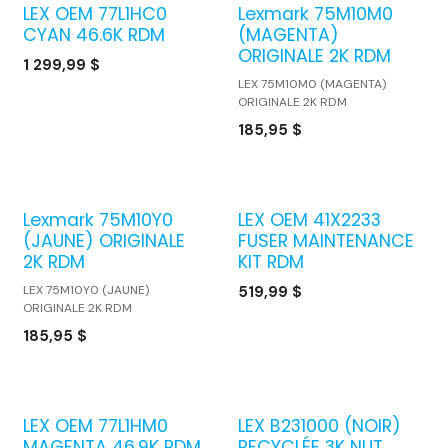
LEX OEM 77L1HC0
Lexmark 75M10M0
CYAN 46.6K RDM
(MAGENTA)
ORIGINALE 2K RDM
1 299,99
$
LEX 75M10M0 (MAGENTA)
ORIGINALE 2K RDM
185,95
$
Lexmark 75M10Y0
LEX OEM 41X2233
(JAUNE) ORIGINALE
FUSER MAINTENANCE
2K RDM
KIT RDM
LEX 75M10Y0 (JAUNE)
519,99
$
ORIGINALE 2K RDM
185,95
$
LEX OEM 77L1HM0
LEX B231000 (NOIR)
MAGENTA 46.9K RDM
RECYCLÉE 3K NUT