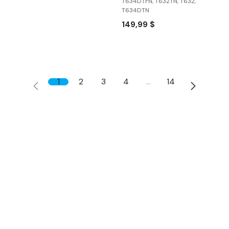
T634DTFN, T632TN, T632,
T634DTN
149,99
$
1
2
3
4
…
14