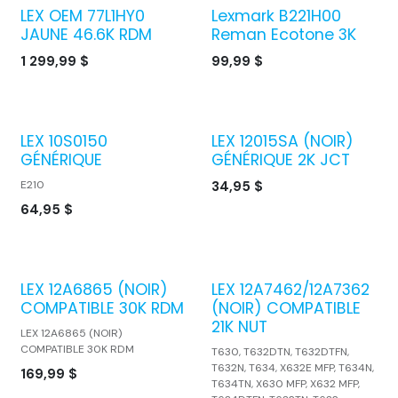
LEX OEM 77L1HY0
Lexmark B221H00
JAUNE 46.6K RDM
Reman Ecotone 3K
1 299,99
$
99,99
$
LEX 10S0150
LEX 12015SA (NOIR)
GÉNÉRIQUE
GÉNÉRIQUE 2K JCT
E210
34,95
$
64,95
$
LEX 12A6865 (NOIR)
LEX 12A7462/12A7362
COMPATIBLE 30K RDM
(NOIR) COMPATIBLE
21K NUT
LEX 12A6865 (NOIR)
COMPATIBLE 30K RDM
T630, T632DTN, T632DTFN,
T632N, T634, X632E MFP, T634N,
169,99
$
T634TN, X630 MFP, X632 MFP,