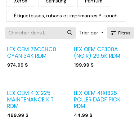
Xerox
Samsung
Pantum
Étiqueteuses, rubans et imprimantes P-touch
Trier par
Filtres
LEX OEM 76C0HC0
LEX OEM CF300A
CYAN 34K RDM
(NOIR) 29.5K RDM
974,99
$
199,99
$
LEX OEM 41X1225
LEX OEM 41X1326
MAINTENANCE KIT
ROLLER DADF PICK
RDM
RDM
499,99
$
44,99
$