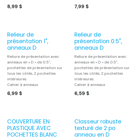
8,99
$
7,99
$
Relieur de
Relieur de
Le choix du proprio
Le choix du proprio
présentation 1",
présentation 0.5",
anneaux D
anneaux D
Reliure de présentation avec
Reliure de présentation avec
anneaux en « D » de 0.5″,
anneaux en « D » de 0.5″,
pochettes de présentation sur
pochettes de présentation sur
tous les côtés, 2 pochettes
tous les côtés, 2 pochettes
intérieures.
intérieures.
Cahier à anneaux
Cahier à anneaux
6,99
$
6,59
$
COUVERTURE EN
Classeur robuste
PLASTIQUE AVEC
texturé de 2 po
POCHETTES BLANC
anneau en D