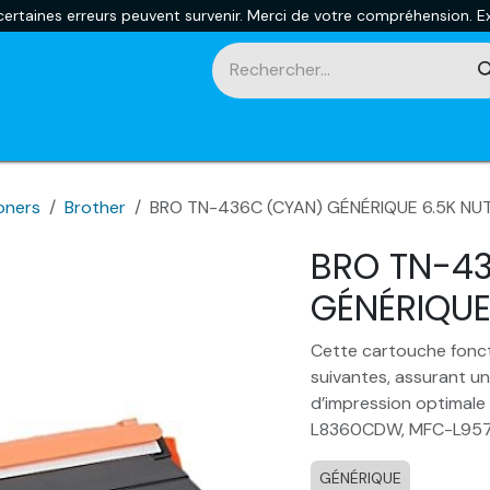
rtaines erreurs peuvent survenir. Merci de votre compréhension. Ex
touches
Impression 3D
Promotions et nouveautés
Ca
oners
Brother
BRO TN-436C (CYAN) GÉNÉRIQUE 6.5K NU
BRO TN-4
GÉNÉRIQUE
Cette cartouche fonct
suivantes, assurant un
d’impression optima
L8360CDW, MFC-L95
GÉNÉRIQUE