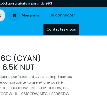
pédition gratuite à partir de 99$
Se connecter
Mon panier
tégories
Blog
Contactez-nous
T
36C (CYAN)
 6.5K NUT
ionne parfaitement avec les imprimantes
e compatibilité totale et une qualité
le : HL-L8360CDWT, MFC-L8900CDW, HL-
70CDW, HL-L9310CDW, MFC-L8895CDW