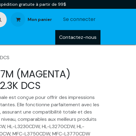
pédition gratuite à partir de 99$
Se connecter
Mon panier
tégories
Blog
Contactez-nous
 DCS
27M (MAGENTA)
 2.3K DCS
ale est conçue pour offrir des impressions
stantes. Elle fonctionne parfaitement avec les
 assurant une compatibilité totale et des
niveau, comparables aux meilleurs produits
0CW, HL-L3230CDW, HL-L3270CDW, HL-
10CW, MFC-L3750CDW, MFC-L3770CDW