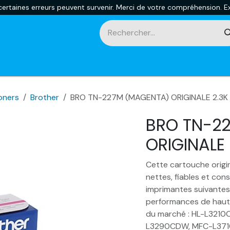
rtaines erreurs peuvent survenir. Merci de votre compréhension. Ex
touches
Impression 3D
Promotions et nouveautés
Ca
oners
Brother
BRO TN-227M (MAGENTA) ORIGINALE 2.3K
BRO TN-2
ORIGINALE
Cette cartouche origin
nettes, fiables et con
imprimantes suivantes,
performances de haut 
du marché : HL-L321
L3290CDW, MFC-L37