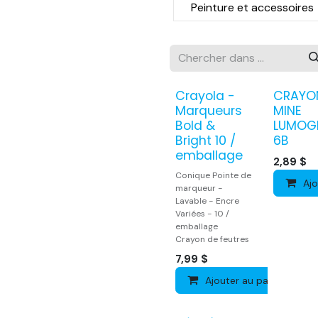
Peinture et accessoires
Crayola -
CRAYO
Marqueurs
MINE
Bold &
LUMOG
Bright 10 /
6B
emballage
2,89
$
Conique Pointe de
Ajo
marqueur -
Lavable - Encre
Variées - 10 /
emballage
Crayon de feutres
7,99
$
Ajouter au panier