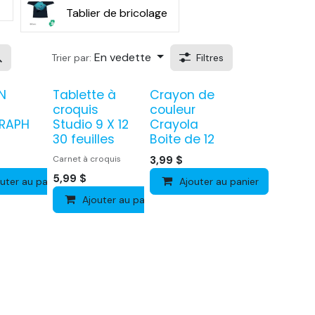
Tablier de bricolage
En vedette
Trier par:
Filtres
N
Tablette à
Crayon de
croquis
couleur
RAPH
Studio 9 X 12
Crayola
30 feuilles
Boite de 12
Carnet à croquis
3,99
$
5,99
$
uter au panier
Ajouter au panier
Ajouter au panier