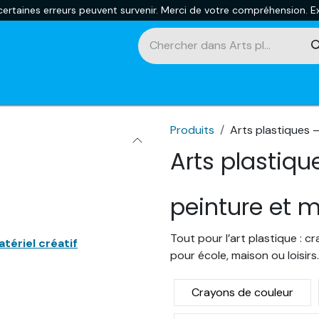
rtaines erreurs peuvent survenir. Merci de votre compréhension. Ex
touches
Impression 3D
Promotions et nouveautés
Ca
Produits
Arts plastiques –
Arts plastiqu
peinture et m
Tout pour l’art plastique : cr
tériel créatif
pour école, maison ou loisirs.
Crayons de couleur