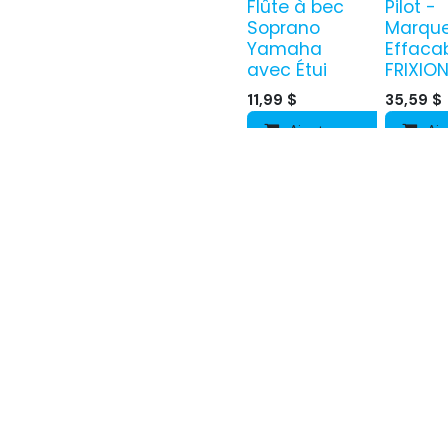
Flûte à bec
Pilot -
Soprano
Marque
Yamaha
Effaca
avec Étui
FRIXION
11,99
$
35,59
$
Ajouter au panier
Ajo
TABLIER 4
TABLIER
ANS LG
ANS LG
PRINCESSE
SOCCE
DES GLACES
Couvre-to
Couvre-tout
19,99
$
19,99
$
Ajo
Ajouter au panier
TABLIER 6-8
MARQU
ANS ORO
CRAYO