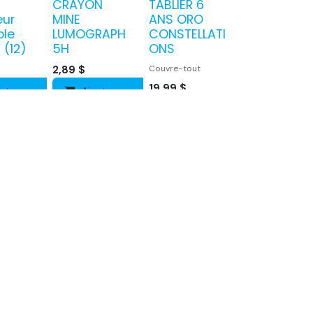
CRAYON
TABLIER 6
ur
MINE
ANS ORO
ble
LUMOGRAPH
CONSTELLATI
 (12)
5H
ONS
2,89
$
Couvre-tout
19,99
$
uter au panier
Ajouter au panier
Ajouter au panier
 4
TABLIER 10
TABLIER 6-8
ANS NOIR ET
ANS ORO
R
GRIS
PAPILLON
ut
Couvre-tout
Couvre-tout
19,99
$
19,99
$
uter au panier
Ajouter au panier
Ajouter au panier
EURS
Milky Pop
Estompes
LA
Stylo à
de mélange